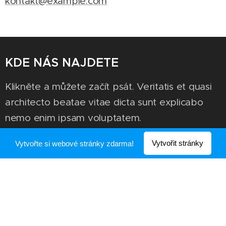
kontakt@example.com
KDE NÁS NAJDETE
Klikněte a můžete začít psát. Veritatis et quasi
architecto beatae vitae dicta sunt explicabo
nemo enim ipsam voluptatem.
Vytvořit stránky
Vytvořte si webové stránky zdarma!
OTEVÍRACÍ DOBA
8:00 - 18:00
Po - Pá
9:00 - 18:00
So